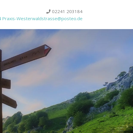
02241 203184
Praxis-Westerwaldstrasse@posteo.de