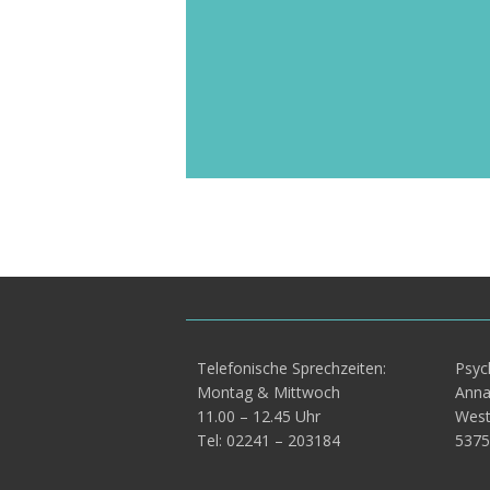
ist notwendig, um die Indikation der
weiteren Behandlung bewerten zu
können. Sprechstunden-Termine
werden im Allgemeinen verhältnis-
mäßig schnell vergeben. Wie zeitnah d
tatsächliche Therapie beginnt, häng
von der Kapazität ab.
Telefonische Sprechzeiten:
Psyc
Montag & Mittwoch
Anna
11.00 – 12.45 Uhr
West
Tel: 02241 – 203184
5375