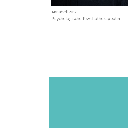
Annabell Zink
Psychologische Psychotherapeutin
Bevor Sie mit der Therapie beginnen
müssen Sie mindestens ein
in Form einer psycho-
Erstgespräc
therapeutischen Sprechstunde bei ein
psychologischen/ärztlichen
Psychotherapeutin oder einem
psychologischen/ärztlichen
Psychotherapeuten geführt haben. Di