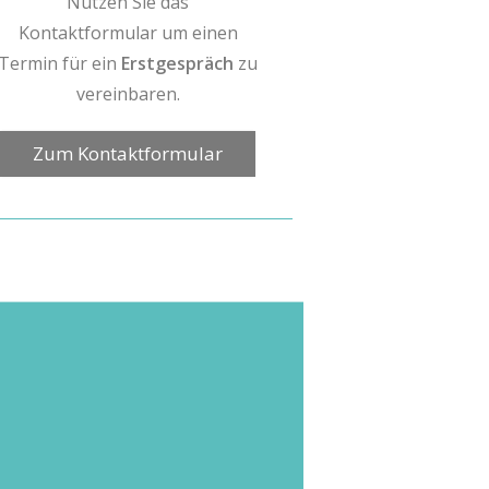
Nutzen Sie das
Kontaktformular um einen
Termin für ein
Erstgespräch
zu
vereinbaren.
Zum Kontaktformular
sychotherapie
Wenn Sie sich für eine
entschieden haben, müssen Sie diese
zunächst beantragen. Dabei bin ich
Ihnen gerne behilflich. Verschiedene
stehen zur
Stundenkontingente
Auswahl, die ich je nach Bedarf