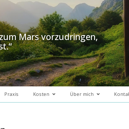
r, zum Mars vorzudringen,
st.“
Praxis
Kosten
Über mich
Konta