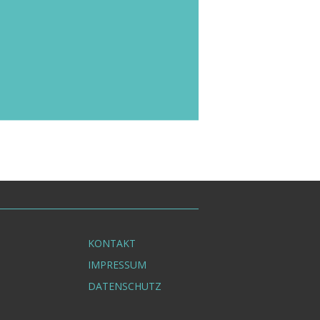
beantrage. Die Sitzungen finden
zunächst in der Regel im Wochen-
rhythmus statt. Je nach Symptom-
erbesserung wird der Turnus reduziert.
KONTAKT
IMPRESSUM
DATENSCHUTZ