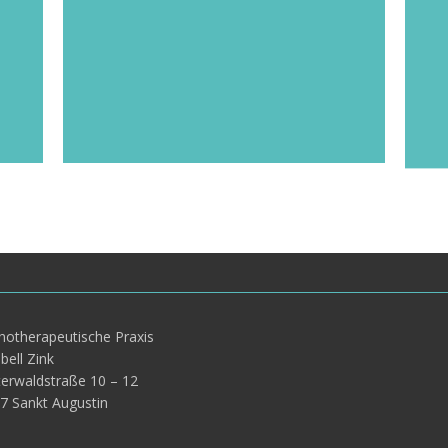
Kennenlernen zwischen Therapeut:in
und Patient:in. Die Kosten für die
Sprechstunde sowie für die
probatorischen Sitzungen werden von
v
ie
den Krankenkassen übernommen.
t
hotherapeutische Praxis
bell Zink
erwaldstraße 10 – 12
7 Sankt Augustin