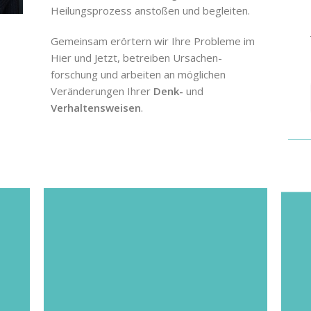
Heilungsprozess anstoßen und begleiten.
Gemeinsam erörtern wir Ihre Probleme im
Hier und Jetzt, betreiben Ursachen-
forschung und arbeiten an möglichen
Veränderungen Ihrer
Denk-
und
Verhaltensweisen
.
,
Wenn in der psychotherapeutischen
h
Sprechstunde die Indikation für
P
er
festgestellt
Psychotherapie
eine
wurde, wird in mind. zwei zusätzlichen
probatorischen Sitzungen der weitere
Behandlungsplan im Detail besprochen
es
und sie ermöglichen ein weiteres